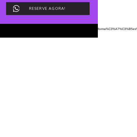
12 horas a partir da
RESERVE AGORA!
hora de entrada. E os
períodos de 3hrs
https://wa.me/5551992785633?
text=Vim%20do%20Google%20e%20Gostaria%20de%20Mais%20Informa%C3%A7%C3%B5es
*Consulte valor da hora
adicional com a recepção
*Os valores da suíte são
referentes a duas
pessoas, para pessoas
adicionais, consultar o
valor com a recepção.
*Valores não validos
para os dias 10/06,
11/06 e 12/06 (dia dos
namorados)
📌 Regras da Promoção —